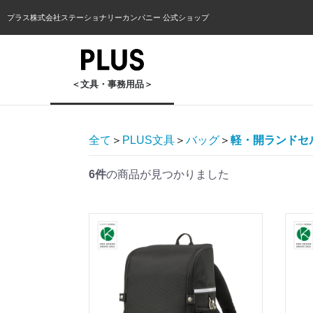
プラス株式会社ステーショナリーカンパニー 公式ショップ
＜文具・事務用品＞
全て
＞
PLUS文具
＞
バッグ
＞
軽・開ランドセ
6件
の商品が見つかりました